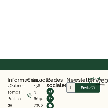
Información
Contacto
Redes
Newsletter
zelect
©
sociales
¿Quiénes
+56
2025
Enviar
somos?
9
Política
6640
de
7360