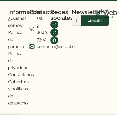
Información
Contacto
Redes
Newsletter
zelect
©
sociales
¿Quiénes
+56
2025
Enviar
somos?
9
Política
6640
de
7360
garantía
contacto@zelect.cl
Política
de
privacidad
Contáctanos
Cobertura
y políticas
de
despacho