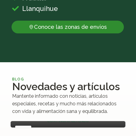
Llanquihue
Conoce las zonas de envíos
Descubriendo las variedades
BLOG
Novedades y artículos
de paltas en Chile: Guía para
compradores conscientes
Mantente informado con noticias, artículos
Las paltas han ganado popularidad en todo
especiales, recetas y mucho más relacionados
el mundo, y en C...
con vida y alimentación sana y equilibrada.
CONTINUAR LEYENDO
04