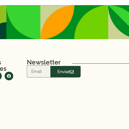
lor y sabor a tus comidas.
d
, seleccionados pensando en brindarte la variedad y cantidad
ue tu hogar reciba lo mejor, con el peso exacto que puede v
s
Newsletter
les
Enviar