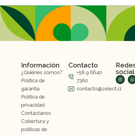
1 pimiento rojo y 1 pimiento verde, para darle co
Más de 16 Kg de productos frescos y de calida
semana. Cada ítem ha sido elegido para asegurar q
frescura y calidad.
Información
Contacto
Rede
socia
¿Quiénes somos?
+56 9 6640
Política de
7360
garantía
contacto@zelect.cl
Política de
privacidad
Contáctanos
Cobertura y
políticas de