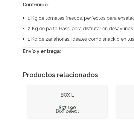
Contenido:
1 Kg de tomates frescos, perfectos para ensalad
2 Kg de palta Hass, para disfrutar en desayun
1 Kg de zanahorias, ideales como snack o en tus
1 kg de cebollas, el ingrediente esencial para tu
Envío y entrega:
1 lechuga hidropónica, siempre fresca y lista par
2 Kg de naranjas, perfectas para jugos naturale
Productos relacionados
1 Kg de mandarinas, fáciles de pelar y llenas de 
1 Kg de manzanas verdes, ideales para llevar o d
BOX L
30 huevos de gallina libre, una excelente fuent
$
57.190
Box zelect
2 Kg de papas, versátiles para todo tipo de pre
1 Kg de limones, para añadir frescura a tus plato
1 Kg de plátanos, una opción rápida y nutritiva 