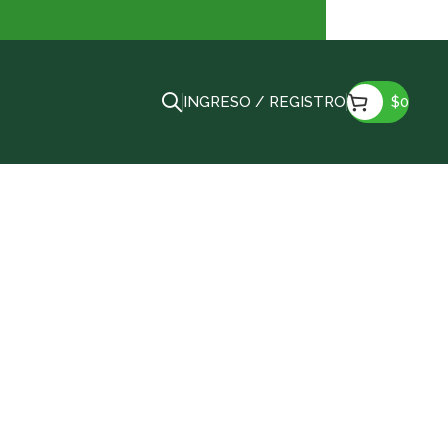
INGRESO / REGISTRO
$
0