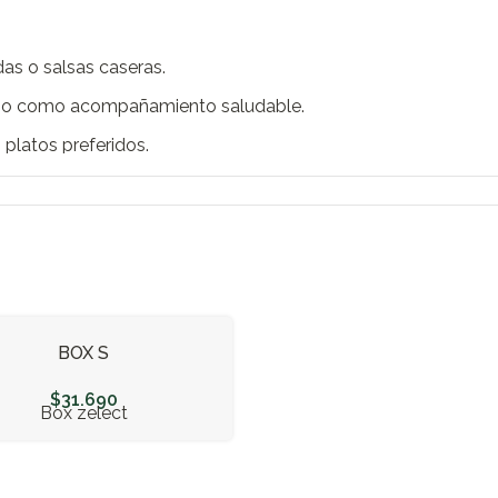
as o salsas caseras.
os o como acompañamiento saludable.
 platos preferidos.
s recetas caseras.
a tus ensaladas.
s o como un snack saludable.
vitamina C.
isfrutar en casa.
BOX S
e de proteína para tus desayunos y comidas.
$
31.690
Box zelect
paraciones.
s y bebidas.
para cualquier momento del día.