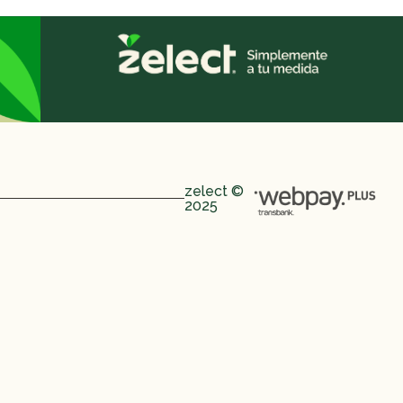
 perfecta para que no te falte nada en la
ariar ligeramente pero siempre garantizando
zelect ©
2025