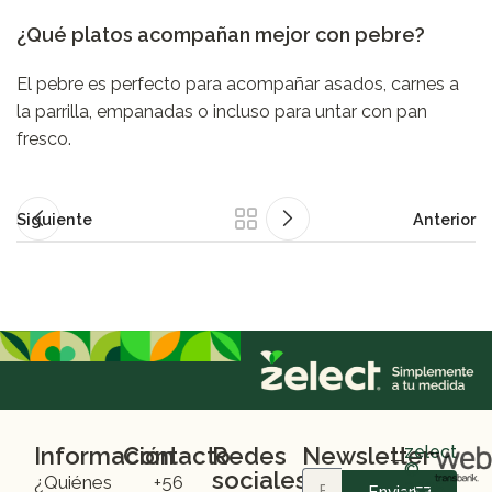
¿Qué platos acompañan mejor con pebre?
El pebre es perfecto para acompañar asados, carnes a
la parrilla, empanadas o incluso para untar con pan
fresco.
Siguiente
Anterior
Información
Contacto
Redes
Newsletter
zelect
©
sociales
¿Quiénes
+56
2025
Enviar