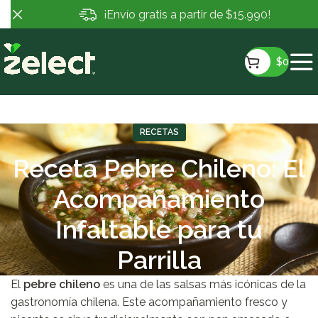
¡Envío gratis a partir de $15.990!
$
0
RECETAS
Receta Pebre Chileno: El
Acompañamiento
Infaltable para tu
Parrilla
El
pebre chileno
es una de las salsas más icónicas de la
gastronomía chilena. Este acompañamiento fresco y