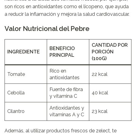
son ricos en antioxidantes como el licopeno, que ayuda
a reducir la inflamación y mejora la salud cardiovascular.
Valor Nutricional del Pebre
CANTIDAD POR
BENEFICIO
INGREDIENTE
PORCIÓN
PRINCIPAL
(100G)
Rico en
Tomate
22 kcal
antioxidantes
Fuente de fibra
Cebolla
40 kcal
y vitamina C
Antioxidantes y
Cilantro
23 kcal
vitaminas A y C
Además, al utilizar productos frescos de
zelect
, te