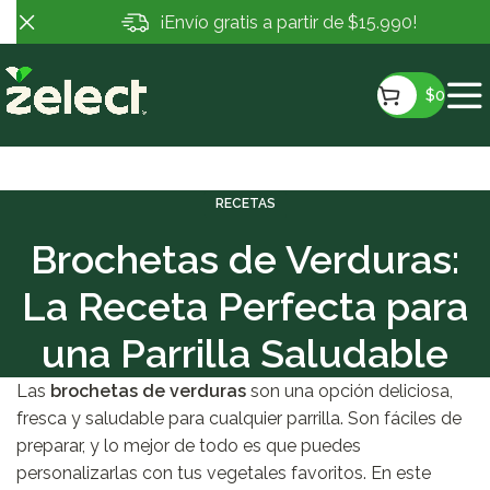
¡Envío gratis a partir de $15.990!
$
0
RECETAS
Brochetas de Verduras:
La Receta Perfecta para
una Parrilla Saludable
Las
brochetas de verduras
son una opción deliciosa,
fresca y saludable para cualquier parrilla. Son fáciles de
preparar, y lo mejor de todo es que puedes
personalizarlas con tus vegetales favoritos. En este