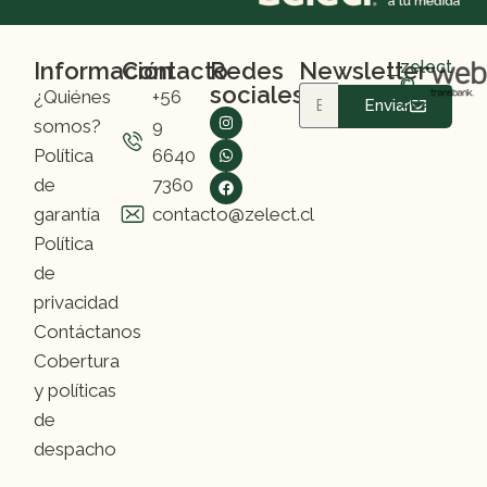
Información
Contacto
Redes
Newsletter
zelect
©
sociales
¿Quiénes
+56
2025
Enviar
somos?
9
Política
6640
de
7360
garantía
contacto@zelect.cl
Política
de
privacidad
Contáctanos
Cobertura
y políticas
de
despacho