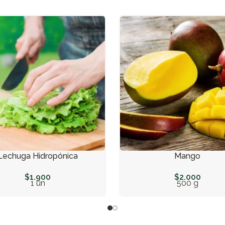
Lechuga Hidropónica
Mango
$
1.900
$
2.000
1 un
500 g