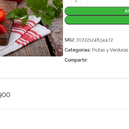
A
SKU:
70722124834472
Categorías:
Frutas y Verduras
Compartir:
5900