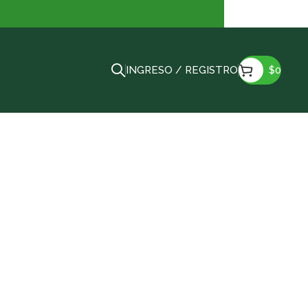
INGRESO / REGISTRO
$
0