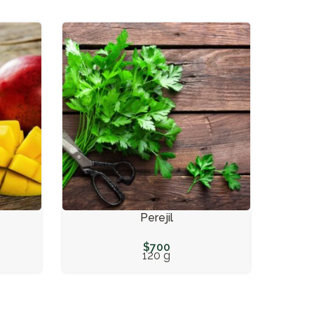
Perejil
$
700
120 g