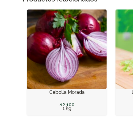
Cebolla Morada
$
2.100
1 kg