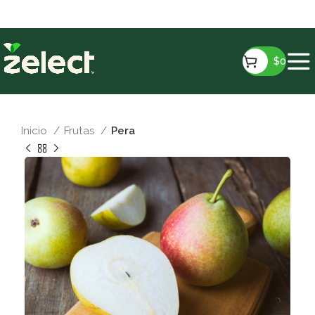
gratis a partir de $15.990!
$
0
Inicio
Frutas
Pera