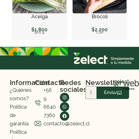
Acelga
Brócoli
$
1.800
$
2.200
500 g
1 un
Información
Contacto
Redes
Newsletter
zelect
©
sociales
¿Quiénes
+56
2025
Enviar
somos?
9
Política
6640
de
7360
garantía
contacto@zelect.cl
Política