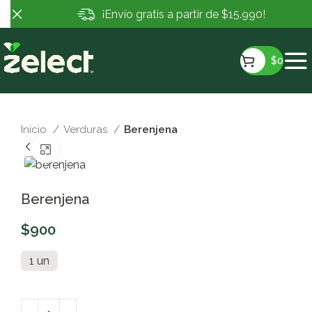
¡Envío gratis a partir de $15.990!
$
0
Inicio
Verduras
Berenjena
Clic para ampliar
Berenjena
$
900
1 un