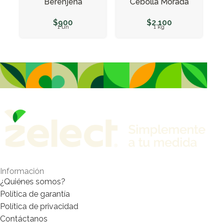
Berenjena
Cebolla Morada
$
900
$
2.100
1 un
1 kg
Información
¿Quiénes somos?
Política de garantía
Política de privacidad
Contáctanos