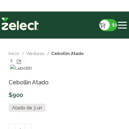
gratis a partir de $15.990!
$
0
Inicio
Verduras
Cebollin Atado
Clic para ampliar
Cebollin Atado
$
900
Atado de 3 un