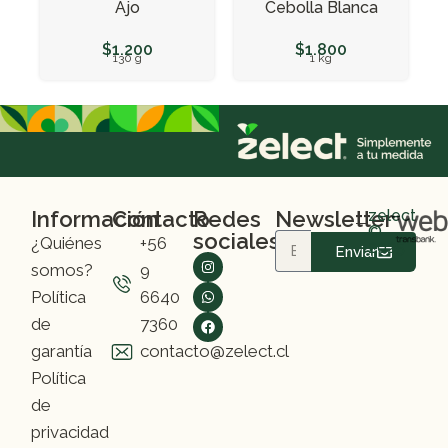
Ajo
Cebolla Blanca
$
1.200
$
1.800
130 g
1 kg
Información
Contacto
Redes
Newsletter
zelect
©
sociales
¿Quiénes
+56
2025
Enviar
somos?
9
Política
6640
de
7360
garantía
contacto@zelect.cl
Política
de
privacidad