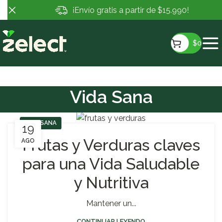
¡Envío gratis a partir de $15.990!
$
0
Vida Sana
VIDA SANA
19
Frutas y Verduras claves
AGO
para una Vida Saludable
y Nutritiva
Mantener un...
CONTINUAR LEYENDO