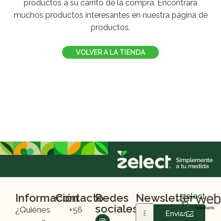
productos a su carrito de la compra.
Encontrará
muchos productos interesantes en nuestra página de
productos.
VOLVER A LA TIENDA
Información
Contacto
Redes
Newsletter
zelect
©
sociales
¿Quiénes
+56
2025
Enviar