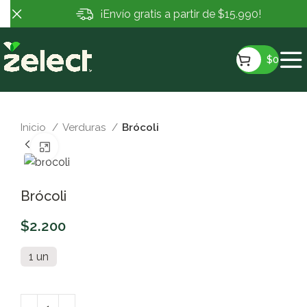
¡Envío gratis a partir de $15.990!
$
0
Inicio
Verduras
Brócoli
Clic para ampliar
Brócoli
$
2.200
1 un