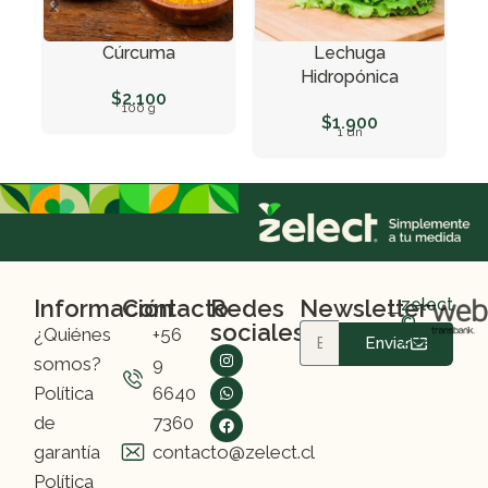
Cúrcuma
Lechuga
Hidropónica
$
2.100
100 g
$
1.900
1 un
Información
Contacto
Redes
Newsletter
zelect
©
sociales
¿Quiénes
+56
2025
Enviar
somos?
9
Política
6640
de
7360
garantía
contacto@zelect.cl
Política