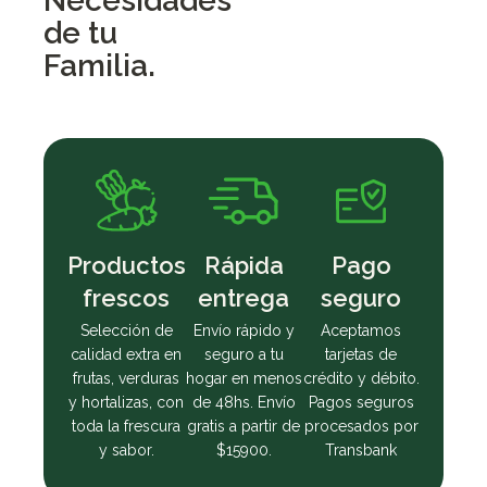
Necesidades
de tu
Familia.
Productos
Rápida
Pago
frescos
entrega
seguro
Selección de
Envío rápido y
Aceptamos
calidad extra en
seguro a tu
tarjetas de
frutas, verduras
hogar en menos
crédito y débito.
y hortalizas, con
de 48hs. Envío
Pagos seguros
toda la frescura
gratis a partir de
procesados por
y sabor.
$15900.
Transbank