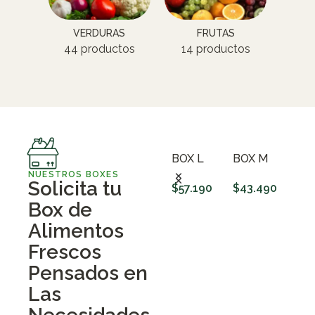
VERDURAS
FRUTAS
44 productos
14 productos
3 
BOX L
BOX M
NUESTROS BOXES
Solicita tu
$
57.190
$
43.490
BOX
Box de
AGREGAR AL CARRITO
AGREGAR AL CARRITO
$
31
Alimentos
Frescos
Pensados en
Las