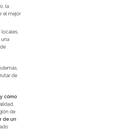
o, la
r el mejor
 locales.
s una
 de
 Además,
rutar de
 y cómo
alidad,
egión de
r de un
iado