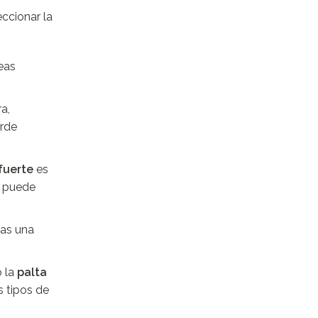
ccionar la
neas
a,
erde
fuerte
es
puede
cas una
o la
palta
s tipos de