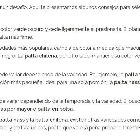
er un desafío. Aquí te presentamos algunos consejos para sele
 color verde oscuro y cede ligeramente al presionarla. Si pla
alta más firme.
ariedades más populares, cambia de color a medida que madur
i negro. La
palta chilena
, por otro lado, mantiene su color v
uede variar dependiendo de la variedad. Por ejemplo, la
palta 
pción más pequeña, ideal para una sola porción, la
palta hass
e variar dependiendo de la temporada y la variedad. Si bus
tas por mayor
o
palta en bolsa
.
palta hass
y la
palta chilena
, existen otras variedades com
bor y textura únicos, por lo que vale la pena probar diferente