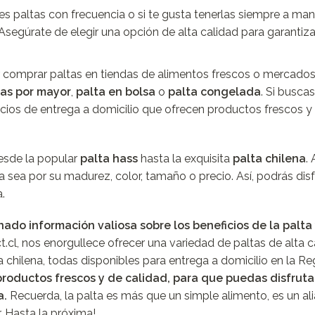
es paltas con frecuencia o si te gusta tenerlas siempre a man
segúrate de elegir una opción de alta calidad para garantiza
or comprar paltas en tiendas de alimentos frescos o mercados
tas por mayor
,
palta en bolsa
o
palta congelada
. Si busca
cios de entrega a domicilio que ofrecen productos frescos y
desde la popular
palta hass
hasta la exquisita
palta chilena
.
a sea por su madurez, color, tamaño o precio. Así, podrás disf
.
ado información valiosa sobre los beneficios de la palta
.cl, nos enorgullece ofrecer una variedad de paltas de alta c
a chilena, todas disponibles para entrega a domicilio en la R
productos frescos y de calidad, para que puedas disfruta
a.
Recuerda, la palta es más que un simple alimento, es un al
. Hasta la próxima!