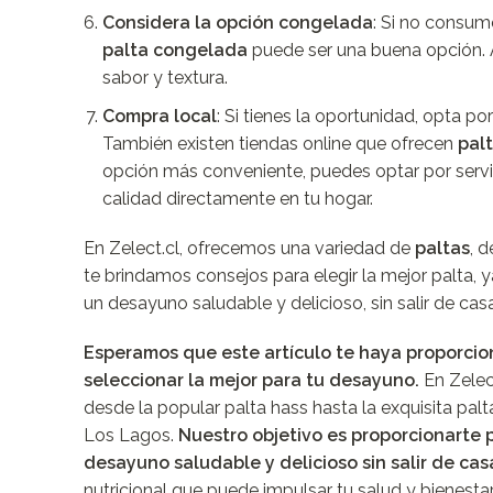
Considera la opción congelada
: Si no consum
palta congelada
puede ser una buena opción. A
sabor y textura.
Compra local
: Si tienes la oportunidad, opta p
También existen tiendas online que ofrecen
pal
opción más conveniente, puedes optar por servi
calidad directamente en tu hogar.
En Zelect.cl, ofrecemos una variedad de
paltas
, 
te brindamos consejos para elegir la mejor palta, y
un desayuno saludable y delicioso, sin salir de casa
Esperamos que este artículo te haya proporcion
seleccionar la mejor para tu desayuno.
En Zelect
desde la popular palta hass hasta la exquisita palt
Los Lagos.
Nuestro objetivo es proporcionarte 
desayuno saludable y delicioso sin salir de cas
nutricional que puede impulsar tu salud y bienestar