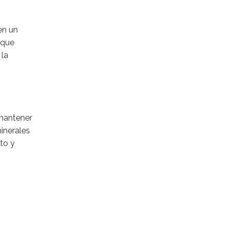
en un
 que
 la
 mantener
inerales
to y