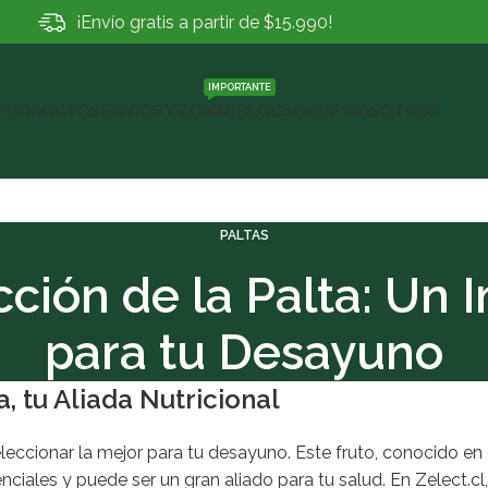
¡Envío gratis a partir de $15.990!
IMPORTANTE
PRODUCTOS
ENVÍOS Y ZONAS
BLOG
SOBRE NOSOTROS
PALTAS
cción de la Palta: Un
para tu Desayuno
, tu Aliada Nutricional
eccionar la mejor para tu desayuno. Este fruto, conocido en
ciales y puede ser un gran aliado para tu salud. En Zelect.cl,