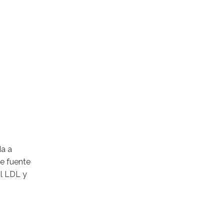
da a
te fuente
ol LDL y