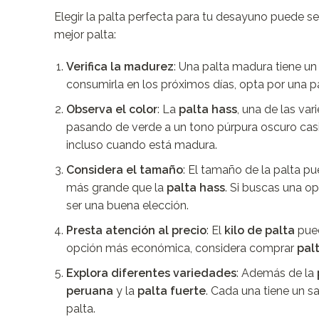
Elegir la palta perfecta para tu desayuno puede s
mejor palta:
Verifica la madurez
: Una palta madura tiene un
consumirla en los próximos días, opta por una p
Observa el color
: La
palta hass
, una de las v
pasando de verde a un tono púrpura oscuro cas
incluso cuando está madura.
Considera el tamaño
: El tamaño de la palta p
más grande que la
palta hass
. Si buscas una o
ser una buena elección.
Presta atención al precio
: El
kilo de palta
pued
opción más económica, considera comprar
pal
Explora diferentes variedades
: Además de la
peruana
y la
palta fuerte
. Cada una tiene un sa
palta.