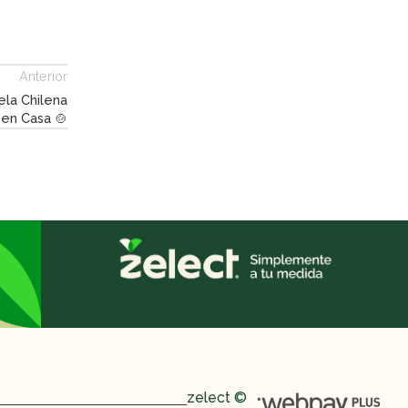
Anterior
ela Chilena
en Casa 🍲
zelect ©