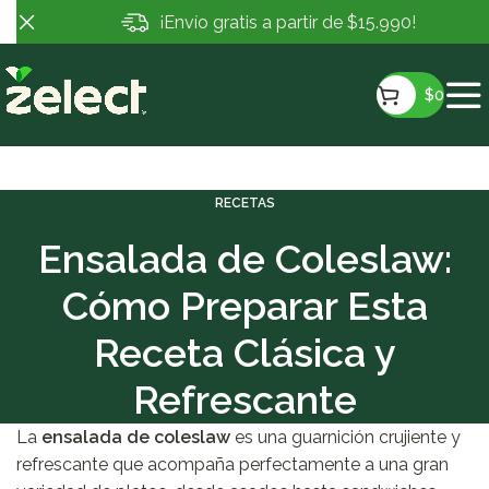
¡Envío gratis a partir de $15.990!
$
0
RECETAS
Ensalada de Coleslaw:
Cómo Preparar Esta
Receta Clásica y
Refrescante
La
ensalada de coleslaw
es una guarnición crujiente y
refrescante que acompaña perfectamente a una gran