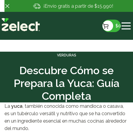
¡Envío gratis a partir de $15.990!
$
0
VERDURAS
Descubre Cómo se
Prepara la Yuca: Guía
Completa
La
yuca
, también conocida como mandioca o casava,
es un tubérculo versátil y nutritivo que se ha convertido
en un ingrediente esencial en muchas cocinas alrededor
del mundo.