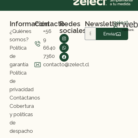
Información
Contacto
Redes
Newsletter
zelect
©
sociales
¿Quiénes
+56
2025
Enviar
somos?
9
Política
6640
de
7360
garantía
contacto@zelect.cl
Política
de
privacidad
Contáctanos
Cobertura
y políticas
de
despacho