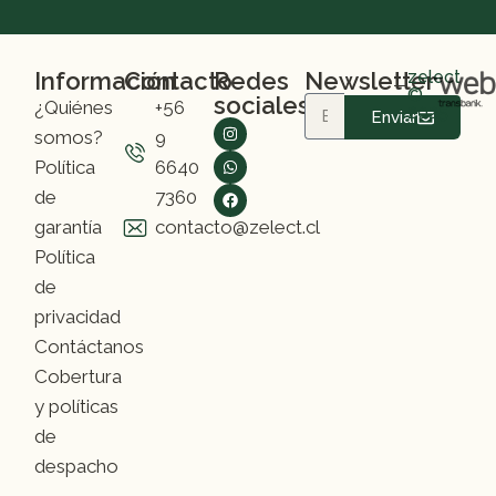
Información
Contacto
Redes
Newsletter
zelect
©
sociales
¿Quiénes
+56
2025
Enviar
somos?
9
Política
6640
de
7360
garantía
contacto@zelect.cl
Política
de
privacidad
Contáctanos
Cobertura
y políticas
de
despacho