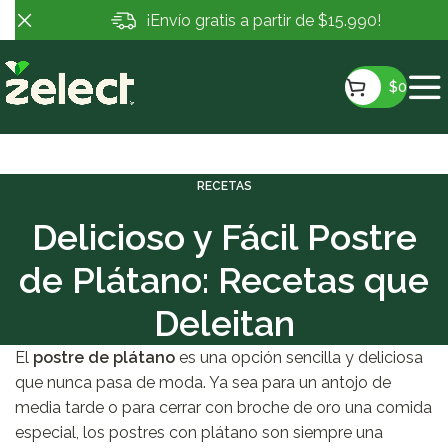
¡Envío gratis a partir de $15.990!
$
0
RECETAS
Delicioso y Fácil Postre
de Plátano: Recetas que
Deleitan
El
postre de plátano
es una opción sencilla y deliciosa
que nunca pasa de moda. Ya sea para un antojo de
media tarde o para cerrar con broche de oro una comida
especial, los postres con plátano son siempre una